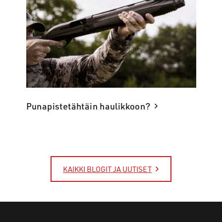
Punapistetähtäin haulikkoon?
KAIKKI BLOGIT JA UUTISET