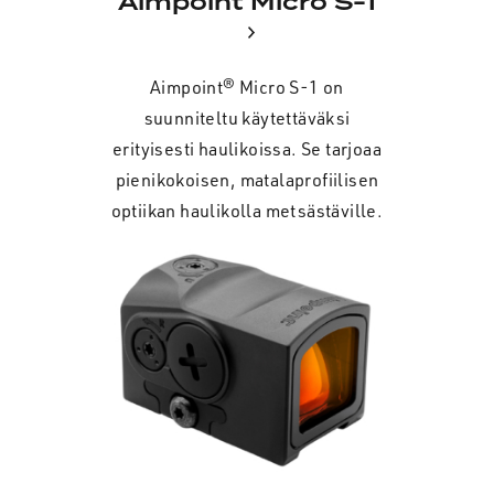
Aimpoint Micro S-1
Aimpoint® Micro S-1 on
suunniteltu käytettäväksi
erityisesti haulikoissa. Se tarjoaa
pienikokoisen, matalaprofiilisen
optiikan haulikolla metsästäville.