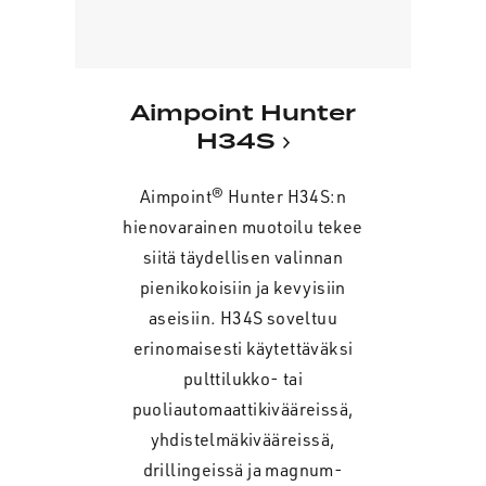
Aimpoint Hunter
H34S
Aimpoint® Hunter H34S:n
hienovarainen muotoilu tekee
siitä täydellisen valinnan
pienikokoisiin ja kevyisiin
aseisiin. H34S soveltuu
erinomaisesti käytettäväksi
pulttilukko- tai
puoliautomaattikivääreissä,
yhdistelmäkivääreissä,
drillingeissä ja magnum-