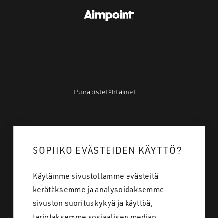
Punapistetähtäimet
Mistä ostan
SOPIIKO EVÄSTEIDEN KÄYTTÖ?
Tietoa Meistä
Töihin meille
Käytämme sivustollamme evästeitä
kerätäksemme ja analysoidaksemme
Yhteystiedot
sivuston suorituskykyä ja käyttöä,
tarjotaksemme sosiaalisen median