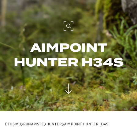
AIMPOINT
HUNTER H34S
ETUSIVU
PUNAPISTE
HUNTER
AIMPOINT HUNTER H34S