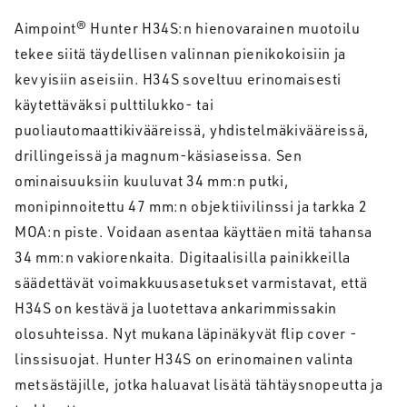
Aimpoint® Hunter H34S:n hienovarainen muotoilu
tekee siitä täydellisen valinnan pienikokoisiin ja
kevyisiin aseisiin. H34S soveltuu erinomaisesti
käytettäväksi pulttilukko- tai
puoliautomaattikivääreissä, yhdistelmäkivääreissä,
drillingeissä ja magnum-käsiaseissa. Sen
ominaisuuksiin kuuluvat 34 mm:n putki,
monipinnoitettu 47 mm:n objektiivilinssi ja tarkka 2
MOA:n piste. Voidaan asentaa käyttäen mitä tahansa
34 mm:n vakiorenkaita. Digitaalisilla painikkeilla
säädettävät voimakkuusasetukset varmistavat, että
H34S on kestävä ja luotettava ankarimmissakin
olosuhteissa. Nyt mukana läpinäkyvät flip cover -
linssisuojat. Hunter H34S on erinomainen valinta
metsästäjille, jotka haluavat lisätä tähtäysnopeutta ja