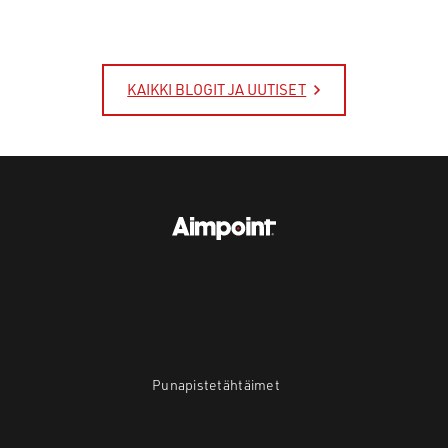
KAIKKI BLOGIT JA UUTISET
Punapistetähtäimet