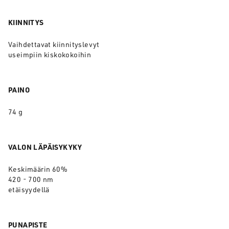
KIINNITYS
Vaihdettavat kiinnityslevyt
useimpiin kiskokokoihin
PAINO
74 g
VALON LÄPÄISYKYKY
Keskimäärin 60%
420 - 700 nm
etäisyydellä
PUNAPISTE