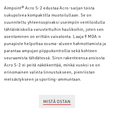
Aimpoint® Acro S-2 edustaa Acro-sarjan toista
sukupolvea kompaktilla muotoilullaan. Se on
suunniteltu yhteensopivaksi useimpiin ventiloidulla
tähtäinkiskolla varustettuihin haulikoihin, joten sen
asentaminen on erittäin vaivatonta. Laaja 9 MOA:n
punapiste helpottaa osuma-alueen hahmottamista ja
parantaa ampujan piippukontrollia sekä kohteen
seuraamista tähdätessä. Siron rakenteensa ansiosta
Acro S-2 ei peitä näkökenttää, minkä vuoksi se on
erinomainen valinta linnustukseen, pienriistan
metsästykseen ja sporting-ammuntaan.
MISTÄ OSTAN