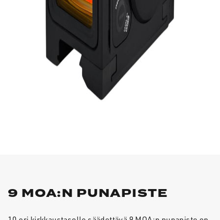
9 MOA:N PUNAPISTE
10 eri kirkkaustasolle säädettävä 9 MOA:n punapiste on