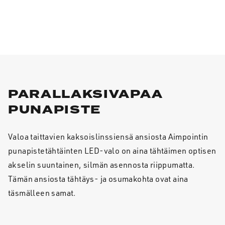
PARALLAKSIVAPAA
PUNAPISTE
Valoa taittavien kaksoislinssiensä ansiosta Aimpointin
punapistetähtäinten LED-valo on aina tähtäimen optisen
akselin suuntainen, silmän asennosta riippumatta.
Tämän ansiosta tähtäys- ja osumakohta ovat aina
täsmälleen samat.