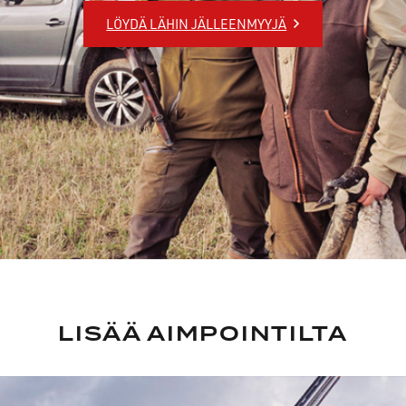
LÖYDÄ LÄHIN JÄLLEENMYYJÄ
LISÄÄ AIMPOINTILTA