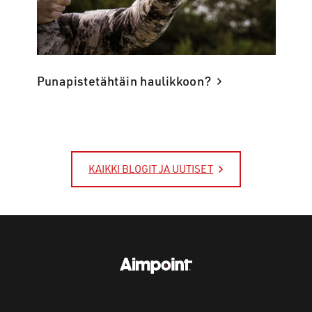
Punapistetähtäin haulikkoon?
KAIKKI BLOGIT JA UUTISET