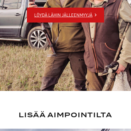
LÖYDÄ LÄHIN JÄLLEENMYYJÄ
LISÄÄ AIMPOINTILTA