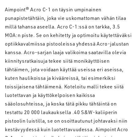
Aimpoint® Acro C-1 on täysin umpinainen
punapistetähtäin, joka vie uskomattoman vähän tilaa
millä tahansa aseella. Acro C-1:ssä on tarkka, 3.5
MOA:n piste. Se on kehitetty ja optimoitu käytettäväksi
optiikkavalmiissa pistooleissa yhdessä Acro-jalustan
kanssa. Acro-sarjan laaja valikoima saatavilla olevia
kiinnitysratkaisuja tekee siitä monikäyttöisen
tähtäimen, jota voidaan käyttää useissa eri aseissa,
kuten haulikoissa ja kivääreissä, tai esimerkiksi
toissijaisena tähtäimenä. Koteloitu malli tekee siitä
luotettavan ja käyttökelpoisen kaikissa
sääolosuhteissa, ja koska tätä pikku tähtäintä on
testattu 20 000 laukauksella .40 S&W-kaliiperin
pistoolin luistilla, se on osoittautunut johtavaksi niin
kestävyydessä kuin luotettavuudessa. Aimpoint Acro