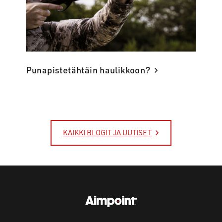
Punapistetähtäin haulikkoon?
KAIKKI BLOGIT JA UUTISET