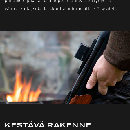
punapiste joka tarjoaa nopean tähtäyksen lyhyellä
välimatkalla, sekä tarkkuutta pidemmällä etäisyydellä.
KESTÄVÄ RAKENNE