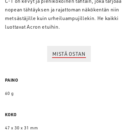
C-1 on kevyt ja pienikokoinen tähtäin, joka tarjoaa
nopean tähtäyksen ja rajattoman näkökentän niin
metsästäjille kuin urheiluampujillekin. He kaikki
luottavat Acron etuihin.
MISTÄ OSTAN
PAINO
60 g
KOKO
47 x 30 x 31 mm