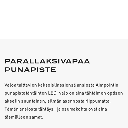
PARALLAKSIVAPAA
PUNAPISTE
Valoa taittavien kaksoislinssiensä ansiosta Aimpointin
punapistetähtäinten LED-valo on aina tähtäimen optisen
akselin suuntainen, silmän asennosta riippumatta.
Tämän ansiosta tähtäys- ja osumakohta ovat aina
täsmälleen samat.