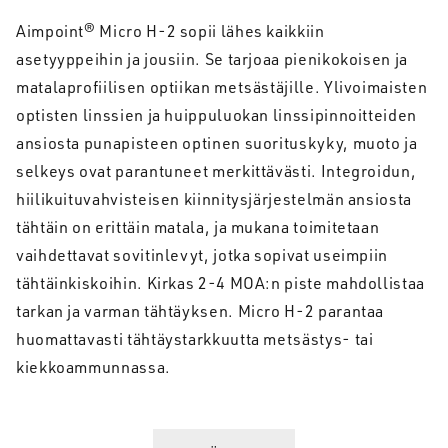
Aimpoint® Micro H-2 sopii lähes kaikkiin
asetyyppeihin ja jousiin. Se tarjoaa pienikokoisen ja
matalaprofiilisen optiikan metsästäjille. Ylivoimaisten
optisten linssien ja huippuluokan linssipinnoitteiden
ansiosta punapisteen optinen suorituskyky, muoto ja
selkeys ovat parantuneet merkittävästi. Integroidun,
hiilikuituvahvisteisen kiinnitysjärjestelmän ansiosta
tähtäin on erittäin matala, ja mukana toimitetaan
vaihdettavat sovitinlevyt, jotka sopivat useimpiin
tähtäinkiskoihin. Kirkas 2-4 MOA:n piste mahdollistaa
tarkan ja varman tähtäyksen. Micro H-2 parantaa
huomattavasti tähtäystarkkuutta metsästys- tai
kiekkoammunnassa.